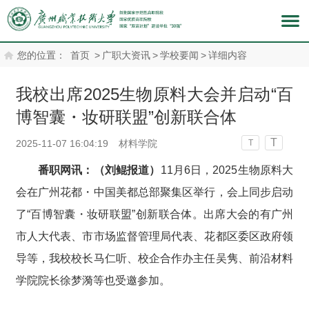
您的位置：
首页
>
广职大资讯
>
学校要闻
>
详细内容
我校出席2025生物原料大会并启动“百
博智囊・妆研联盟”创新联合体
T
2025-11-07 16:04:19
材料学院
T
番职网讯：（刘鲲报道）
11月6日，2025生物原料大
会在广州花都・中国美都总部聚集区举行，会上同步启动
了“百博智囊・妆研联盟”创新联合体。出席大会的有广州
市人大代表、市市场监督管理局代表、花都区委区政府领
导等，我校校长马仁听、校企合作办主任吴隽、前沿材料
学院院长徐梦漪等也受邀参加。