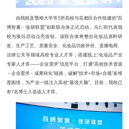
由我校及暨南大学等5所高校与花都区合作组建的“百
博智囊・妆研联盟”创新联合体正式启动。马仁听代表我
校为项目启动点亮按钮。该联合体将整合化妆品原料研
发、生产工艺、质量安全、化妆品功效评价、直播电商、
法律公关等领域高校专业人才库；搭建线上“化妆品产业
专家人才库——企业需求”信息平台，打通“高校技术资源
－企业需求－成果转化”链路，破解“技术+市场+合规”多维
度困境，为产业一线注入高校“最强大脑”。目前，我校已
有7名博士入选该人才库。