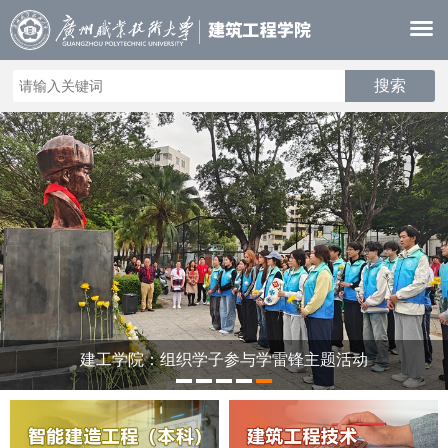
建工学院：组织学子参与学雷锋主题活动
1
2
3
4
5